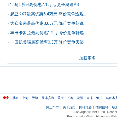
宝马1系最高优惠7.1万元 竞争奥迪A3
▪
起亚KX7最高优惠6.4万元 降价竞争途观L
▪
大众宝来最高优惠3.6万元 降价竞争朗逸
▪
丰田卡罗拉最高优惠1.2万 降价竞争轩逸
▪
丰田凯美瑞最高优惠0.3万 降价竞争天籁
▪
加载更多
泰安
北京
上海
天津
天津滨海
重庆
长春
沈阳
大连
银川
乌鲁木
网上车市
|
关于我们
|
网站地图
|
招聘信息
|
联
Copyright © 1999 - 2014 ch
Email:service@cheshi.