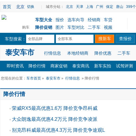
首页
北京
切换
|
城市分站：
北京
天津
上海
广州
保定
唐山
399
车型大全
报价
选车向导
经销商
车贷
|
|
|
|
降价促销
图片
车型对比
二手车
视频
购车
|
|
|
|
车型搜索：
全部品牌
全部车系
泰安车市
行情信息
本地经销商
降价优惠
二手车
即时资讯
降价行情
商家促销
泰安商讯
新车实拍
试驾评测
您现在的位置：
车市首页
»
泰安车市
»
行情信息
» 降价行情
降价行情
荣威RX5最高优惠1.6万 降价竞争昂科威
▪
大众朗逸最高优惠4.2万元 降价竞争凌派
▪
别克昂科威最高优惠4.3万元 降价竞争途观L
▪